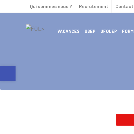
Qui sommes nous ?
Recrutement
Contact 
VACANCES
USEP
UFOLEP
FORM
PARCOURS COORDONNÉ – UFO PRÉPA SPORT
ACCOMPAGNEMENT DES PROFESSIONNELS
Ouvrir la barre d’outils