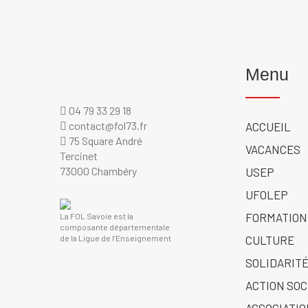
Menu
04 79 33 29 18
contact@fol73.fr
ACCUEIL
75 Square André
VACANCES
Tercinet
73000 Chambéry
USEP
UFOLEP
FORMATION
La FOL Savoie est la
composante départementale
de la Ligue de l’Enseignement
CULTURE
SOLIDARITÉ
ACTION SOC