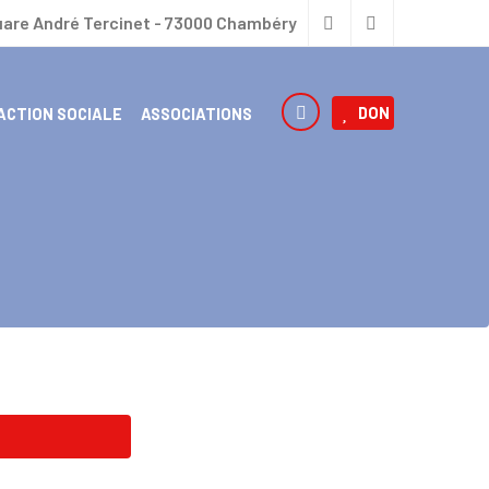
uare André Tercinet - 73000 Chambéry
DON
ACTION SOCIALE
ASSOCIATIONS
DEURS D’ASILES