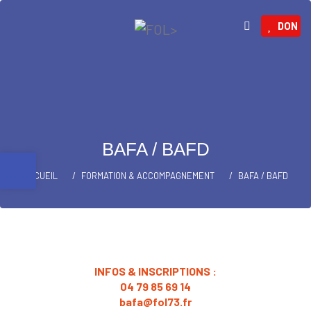
DON
BAFA / BAFD
Ouvrir la barre d’outils
ACCUEIL
FORMATION & ACCOMPAGNEMENT
BAFA / BAFD
INFOS & INSCRIPTIONS :
04 79 85 69 14
bafa@fol73.fr