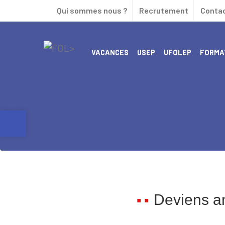
Qui sommes nous ?
Recrutement
Contac
VACANCES
USEP
UFOLEP
FORMA
PARCOURS COORDONNÉ – UFO PRÉPA SPORT
ACCOMPAGNEMENT DES PROFESSIONNELS
Ouvrir la barre d’outils
Deviens an