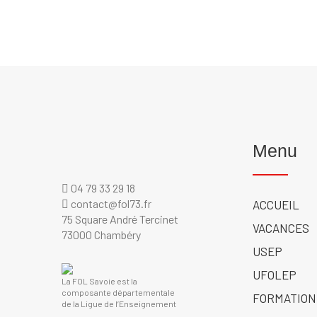
Menu
04 79 33 29 18
contact@fol73.fr
ACCUEIL
75 Square André Tercinet
VACANCES
73000 Chambéry
USEP
UFOLEP
La FOL Savoie est la
composante départementale
FORMATION
de la Ligue de l’Enseignement