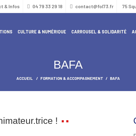
t & Infos
04 79 33 29 18
contact@fol73.fr
75 Sq
TIONS
CULTURE & NUMÉRIQUE
CARROUSEL & SOLIDARITÉ
A
LE CARROUSEL PÔLE RESSOURCES HANDICAP
CENTRE D’ACCUEIL POUR LES DEMANDEU
BAFA
ACCUEIL
FORMATION & ACCOMPAGNEMENT
BAFA
imateur.trice !