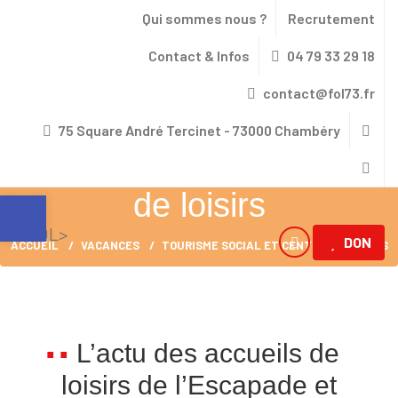
Qui sommes nous ?
Recrutement
Contact & Infos
04 79 33 29 18
contact@fol73.fr
75 Square André Tercinet - 73000 Chambéry
Tourisme social et centre
Ouvrir la barre d’outils
de loisirs
DON
ACCUEIL
VACANCES
TOURISME SOCIAL ET CENTRE DE LOISIRS
VACANCES
USEP
UFOLEP
FORMATIONS
CULTURE & NUMÉRIQUE
CARROUSEL & SOLIDARITÉ
PARCOURS COORDONNÉ – UFO PRÉPA SPORT
ACCOMPAGNEMENT DES PROFESSIONNELS
ACTION SOCIALE
ASSOCIATIONS
LE CARROUSEL PÔLE RESSOURCES HANDICAP
L’actu des accueils de
S DEMANDEURS D’ASILES
loisirs de l’Escapade et