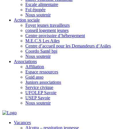
Escale alimentaire
Fol épopée
Nous soutenir
Action sociale
Foyer jeunes travailleurs
conseil logement jeunes
Centre provisoire d’hébergement
M.E.C.S Les Ailes
Centre d’accueil pour les Demandeurs d’Asiles
Coordo Santé bpi
Nous soutenir
Associations
Affiliation
Espace ressources
Guid asso
Juniors associations
Service civique
UFOLEP Savoie
USEP Savoie
Nous soutenir
Vacances
Alcotra – respiration jeunesse