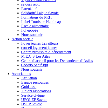
séjours répit
Parentalité
Solidarité Laïque Savoie
Formations du PRH
Label Tourisme Handicap
Escale alimentaire
Fol épopée
Nous soutenir
Action sociale
Foyer jeunes travailleurs
conseil logement jeunes
Centre provisoire d’hébergement
M.E.C.S Les Ailes
Centre d’accueil pour les Demandeurs d’Asiles
Coordo Santé bpi
Nous soutenir
Associations
Affiliation
Espace ressources
Guid asso
Juniors associations
Service civique
UFOLEP Savoie
USEP Savoie