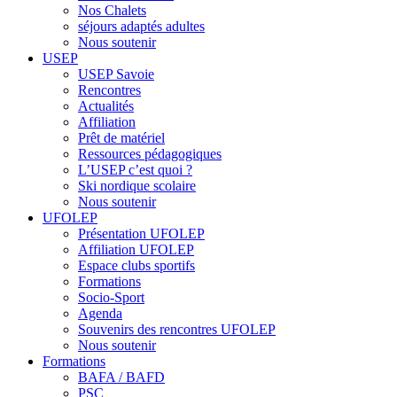
Nos Chalets
séjours adaptés adultes
Nous soutenir
USEP
USEP Savoie
Rencontres
Actualités
Affiliation
Prêt de matériel
Ressources pédagogiques
L’USEP c’est quoi ?
Ski nordique scolaire
Nous soutenir
UFOLEP
Présentation UFOLEP
Affiliation UFOLEP
Espace clubs sportifs
Formations
Socio-Sport
Agenda
Souvenirs des rencontres UFOLEP
Nous soutenir
Formations
BAFA / BAFD
PSC