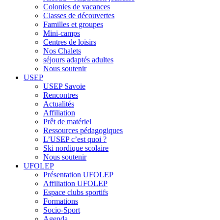
Colonies de vacances
Classes de découvertes
Familles et groupes
Mini-camps
Centres de loisirs
Nos Chalets
séjours adaptés adultes
Nous soutenir
USEP
USEP Savoie
Rencontres
Actualités
Affiliation
Prêt de matériel
Ressources pédagogiques
L’USEP c’est quoi ?
Ski nordique scolaire
Nous soutenir
UFOLEP
Présentation UFOLEP
Affiliation UFOLEP
Espace clubs sportifs
Formations
Socio-Sport
Agenda