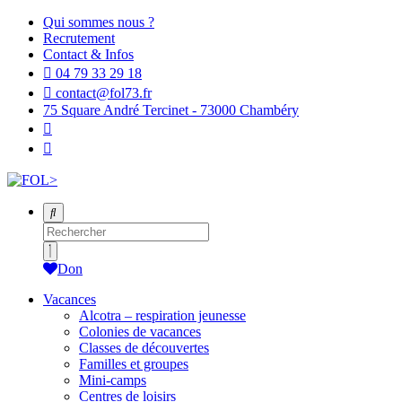
Qui sommes nous ?
Recrutement
Contact & Infos
04 79 33 29 18
contact@fol73.fr
75 Square André Tercinet - 73000 Chambéry
Don
Vacances
Alcotra – respiration jeunesse
Colonies de vacances
Classes de découvertes
Familles et groupes
Mini-camps
Centres de loisirs