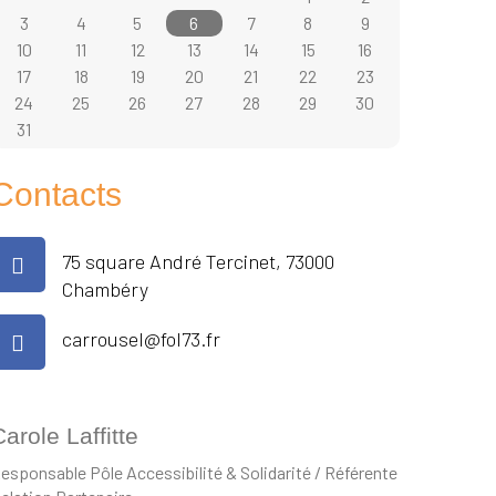
3
4
5
6
7
8
9
10
11
12
13
14
15
16
17
18
19
20
21
22
23
24
25
26
27
28
29
30
31
Contacts
75 square André Tercinet, 73000
Chambéry
carrousel@fol73.fr
arole Laffitte
esponsable Pôle Accessibilité & Solidarité / Référente