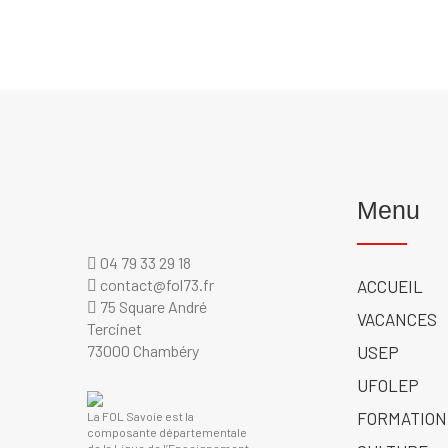
Menu
04 79 33 29 18
contact@fol73.fr
ACCUEIL
75 Square André
VACANCES
Tercinet
73000 Chambéry
USEP
UFOLEP
FORMATION
La FOL Savoie est la
composante départementale
de la Ligue de l’Enseignement