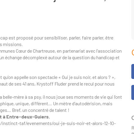
p est proposé pour sensibiliser, parler, faire parler, être
es missions.
unes Cœur de Chartreuse, en partenariat avec l’association
d’un échange décomplexé autour de la question du handicap et
t qu’on appelle son spectacle « Oui je suis noir, et alors ? »,
ut de ses 41 ans, Krystoff Fluder prend le recul pour nous
 belle-mère à sa psy, il nous joue ses moments de vie qui l’ont
hique, unique, différent… Un mètre d’autodérision, mais
ages… Bref, un concentré de talent !
t à Entre-deux-Guiers.
C
nstinct-taf/evenements/oui-je-suis-noir-et-alors-12-10-
R