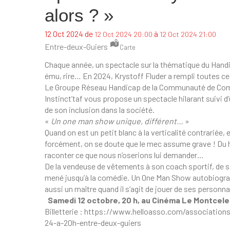
alors ? »
de
à
12 Oct 2024
12 Oct 2024 20:00
12 Oct 2024 21:00
Entre-deux-Guiers
Carte
Chaque année, un spectacle sur la thématique du Handica
ému, rire… En 2024, Krystoff Fluder a rempli toutes c
Le Groupe Réseau Handicap de la Communauté de Comm
Instinct’taf vous propose un spectacle hilarant suivi 
de son inclusion dans la société.
«
Un one man show unique, différent…
»
Quand on est un petit blanc à la verticalité contrariée, e
forcément, on se doute que le mec assume grave ! Du ha
raconter ce que nous n’oserions lui demander…
De la vendeuse de vêtements à son coach sportif, de sa
mené jusqu’à la comédie. Un One Man Show autobiograp
aussi un maître quand il s’agit de jouer de ses personn
Samedi 12 octobre, 20 h, au Cinéma Le Montcele
Billetterie :
https://www.helloasso.com/associations/i
24-a-20h-entre-deux-guiers