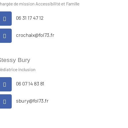
hargée de mission Accessibilité et Famille
06 31 17 47 12
crochaix@fol73.fr
Stessy Bury
édiatrice inclusion
06 07 14 83 81
sbury@fol73.fr