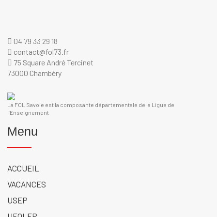
04 79 33 29 18
contact@fol73.fr
75 Square André Tercinet
73000 Chambéry
La FOL Savoie est la composante départementale de la Ligue de
l’Enseignement
Menu
ACCUEIL
VACANCES
USEP
UFOLEP