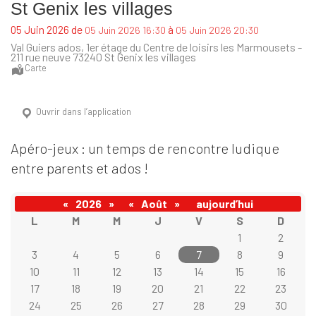
St Genix les villages
de
à
05 Juin 2026
05 Juin 2026 16:30
05 Juin 2026 20:30
Val Guiers ados, 1er étage du Centre de loisirs les Marmousets -
211 rue neuve 73240 St Genix les villages
Carte
Ouvrir dans l’application
Apéro-jeux : un temps de rencontre ludique
entre parents et ados !
«
2026
»
«
Août
»
aujourd’hui
L
M
M
J
V
S
D
1
2
3
4
5
6
7
8
9
10
11
12
13
14
15
16
17
18
19
20
21
22
23
24
25
26
27
28
29
30