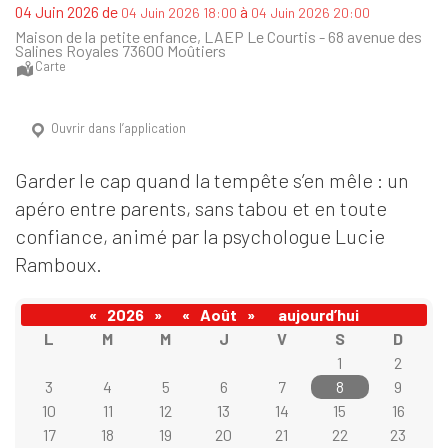
de
à
04 Juin 2026
04 Juin 2026 18:00
04 Juin 2026 20:00
Maison de la petite enfance, LAEP Le Courtis - 68 avenue des
Salines Royales 73600 Moûtiers
Carte
Ouvrir dans l’application
Garder le cap quand la tempête s’en mêle : un
apéro entre parents, sans tabou et en toute
confiance, animé par la psychologue Lucie
Ramboux.
«
2026
»
«
Août
»
aujourd’hui
L
M
M
J
V
S
D
1
2
3
4
5
6
7
8
9
10
11
12
13
14
15
16
17
18
19
20
21
22
23