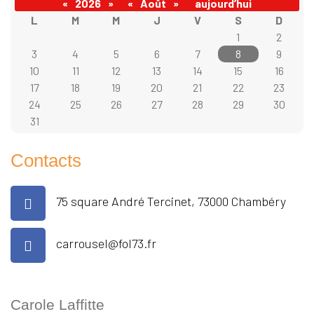
«
2026
»
«
Août
»
aujourd’hui
L
M
M
J
V
S
D
1
2
3
4
5
6
7
8
9
10
11
12
13
14
15
16
17
18
19
20
21
22
23
24
25
26
27
28
29
30
31
Contacts
75 square André Tercinet, 73000 Chambéry
carrousel@fol73.fr
Carole Laffitte