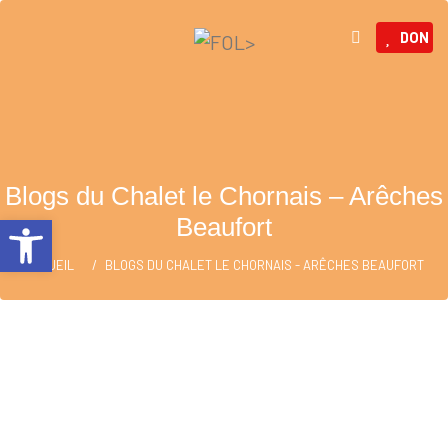
DON
Blogs du Chalet le Chornais – Arêches
Ouvrir la barre d’outils
Beaufort
ACCUEIL
BLOGS DU CHALET LE CHORNAIS - ARÊCHES BEAUFORT