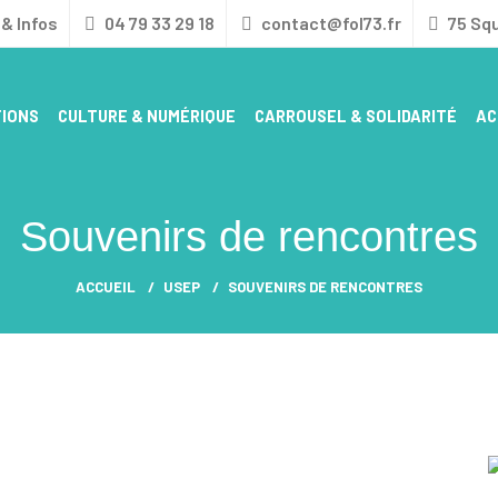
& Infos
04 79 33 29 18
contact@fol73.fr
75 Sq
IONS
CULTURE & NUMÉRIQUE
CARROUSEL & SOLIDARITÉ
AC
LE CARROUSEL PÔLE RESSOURCES HANDICAP
CENTRE D’ACCUEIL POUR LES DEMANDEURS
Souvenirs de rencontres
ACCUEIL
USEP
SOUVENIRS DE RENCONTRES