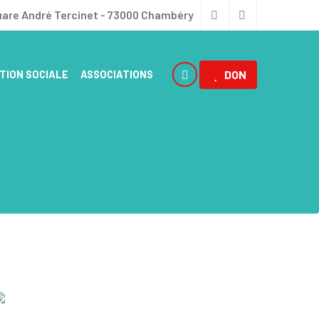
uare André Tercinet - 73000 Chambéry
TION SOCIALE
ASSOCIATIONS
DON
 D’ASILES