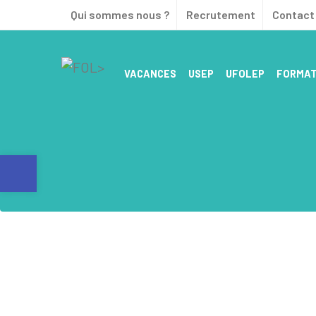
Qui sommes nous ?
Recrutement
Contact 
VACANCES
USEP
UFOLEP
FORMAT
PARCOURS COORDONNÉ – UFO PRÉPA SPORT
ACCOMPAGNEMENT DES PROFESSIONNELS
Ouvrir la barre d’outils