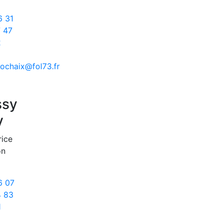
6 31
7 47
2
rochaix@fol73.fr
ssy
y
rice
on
6 07
4 83
1