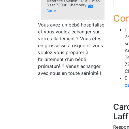
Maternité Eveillon - Rue Lucien
Biset 73000 Chambéry
Carte
Con
Vous avez un bébé hospitalisé
et vous voulez échanger sur
7
votre allaitement ? Vous êtes
s
en grossesse à risque et vous
A
voulez vous préparer à
Te
l’allaitement d’un bébé
7
prématuré ? Venez échanger
C
avec nous en toute sérénité !
c
Car
Laff
Respon