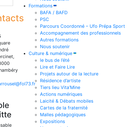
Formations
BAFA / BAFD
tacts
PSC
Parcours Coordonné – Ufo Prépa Sport
Accompagnement des professionnels
5
Autres formations
quare
Nous soutenir
ndré
Culture & numérique
rcinet,
le bus de l’été
3000
Lire et Faire Lire
hambéry
Projets autour de la lecture
Résidence d’artiste
arrousel@fol73.fr
Tiers lieu Vita’Mine
Actions numériques
Laicité & Débats mobiles
ole
Cartes de la fraternité
itte
Malles pédagogiques
Expositions
sable