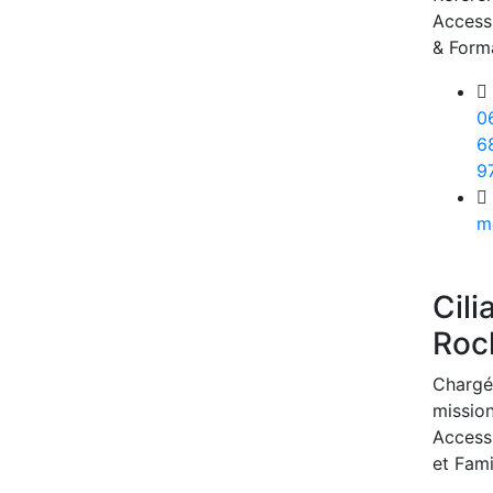
Accessi
& Form
0
6
9
m
Cili
Roc
Chargé
missio
Accessi
et Fami