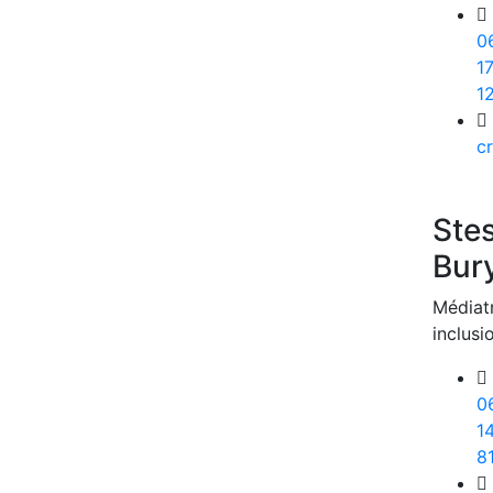
0
1
1
c
Ste
Bur
Médiat
inclusi
0
1
8