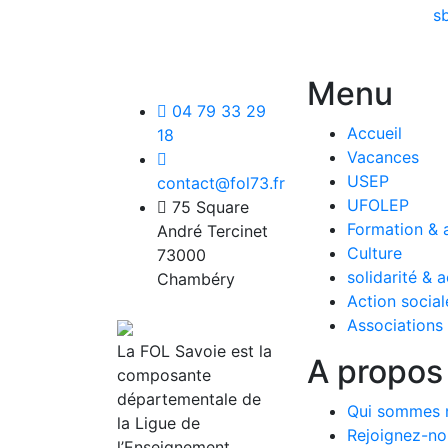
s
Menu
04 79 33 29
Accueil
18
Vacances
USEP
contact@fol73.fr
UFOLEP
75 Square
Formation &
André Tercinet
Culture
73000
solidarité & a
Chambéry
Action social
Associations
La FOL Savoie est la
A propos
composante
départementale de
Qui sommes 
la Ligue de
Rejoignez-no
l’Enseignement