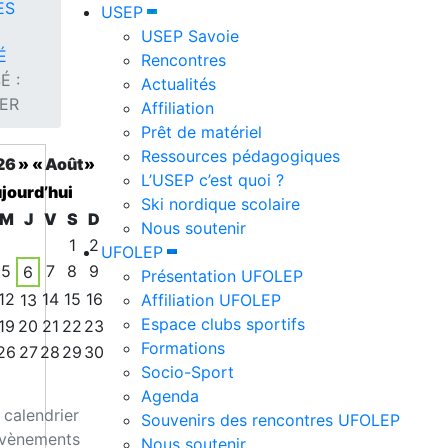
ES
USEP
USEP Savoie
É
Rencontres
É :
Actualités
ER
Affiliation
Prêt de matériel
Ressources pédagogiques
26
»
«
Août
»
L’USEP c’est quoi ?
jourd’hui
Ski nordique scolaire
M
J
V
S
D
Nous soutenir
1
2
UFOLEP
5
7
8
9
6
Présentation UFOLEP
12
14
15
16
13
Affiliation UFOLEP
Espace clubs sportifs
19
20
21
22
23
Formations
26
27
28
29
30
Socio-Sport
Agenda
 calendrier
Souvenirs des rencontres UFOLEP
évènements
Nous soutenir