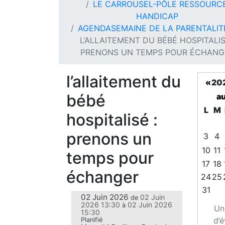
LE CARROUSEL-PÔLE RESSOURC
HANDICAP
AGENDA
SEMAINE DE LA PARENTALIT
L’ALLAITEMENT DU BÉBÉ HOSPITALIS
PRENONS UN TEMPS POUR ÉCHANG
l’allaitement du
«
20
bébé
au
L
M
hospitalisé :
prenons un
3
4
10
11
temps pour
17
18
échanger
24
25
31
02 Juin 2026
02 Juin
de
2026 13:30
02 Juin 2026
à
Un
15:30
d’
Planifié