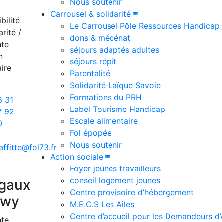
Nous soutenir
Carrousel & solidarité
bilité
Le Carrousel Pôle Ressources Handicap
arité /
dons & mécénat
nte
séjours adaptés adultes
n
séjours répit
ire
Parentalité
Solidarité Laïque Savoie
Formations du PRH
6 31
Label Tourisme Handicap
7 92
Escale alimentaire
0
Fol épopée
Nous soutenir
affitte@fol73.fr
Action sociale
Foyer jeunes travailleurs
conseil logement jeunes
gaux
Centre provisoire d’hébergement
uwy
M.E.C.S Les Ailes
Centre d’accueil pour les Demandeurs d’
nte