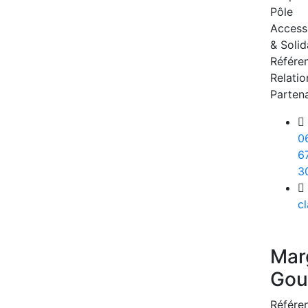
Pôle
Accessi
& Solid
Référe
Relatio
Partena
0
6
3
cl
Mar
Go
Référe