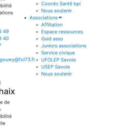
Coordo Santé bpi
bilité
Nous soutenir
ations
Associations
Affiliation
6 49
Espace ressources
8 40
Guid asso
7
Juniors associations
Service civique
gouwy@fol73.fr
UFOLEP Savoie
USEP Savoie
Nous soutenir
a
haix
e de
n
bilité
lle