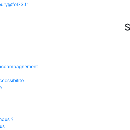
bury@fol73.fr
S
 accompagnement
ccessibilité
e
nous ?
us