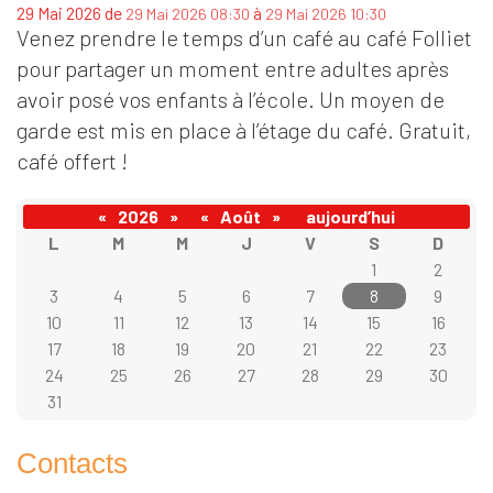
de
à
29 Mai 2026
29 Mai 2026 08:30
29 Mai 2026 10:30
Venez prendre le temps d’un café au café Folliet
pour partager un moment entre adultes après
avoir posé vos enfants à l’école. Un moyen de
garde est mis en place à l’étage du café. Gratuit,
café offert !
«
2026
»
«
Août
»
aujourd’hui
L
M
M
J
V
S
D
1
2
3
4
5
6
7
8
9
10
11
12
13
14
15
16
17
18
19
20
21
22
23
24
25
26
27
28
29
30
31
Contacts