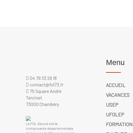
Menu
04 79 33 29 18
contact@fol73.fr
ACCUEIL
75 Square André
VACANCES
Tercinet
73000 Chambéry
USEP
UFOLEP
FORMATION
La FOL Savoie est la
composante départementale
de la Ligue de l’Enseignement