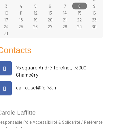
3
4
5
6
7
8
9
10
11
12
13
14
15
16
17
18
19
20
21
22
23
24
25
26
27
28
29
30
31
Contacts
75 square André Tercinet, 73000
Chambéry
carrousel@fol73.fr
arole Laffitte
esponsable Pôle Accessibilité & Solidarité / Référente