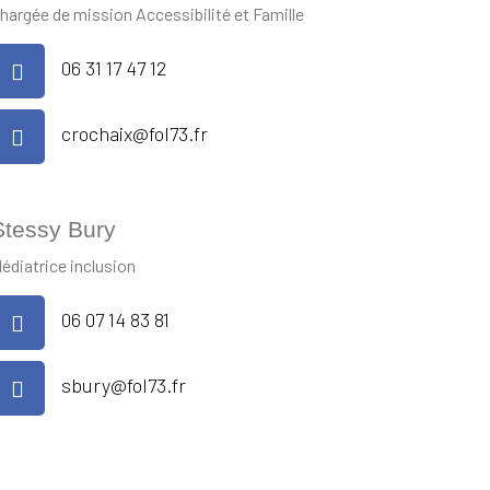
hargée de mission Accessibilité et Famille
06 31 17 47 12
crochaix@fol73.fr
Stessy Bury
édiatrice inclusion
06 07 14 83 81
sbury@fol73.fr