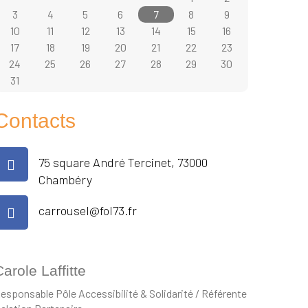
3
4
5
6
7
8
9
10
11
12
13
14
15
16
17
18
19
20
21
22
23
24
25
26
27
28
29
30
31
Contacts
75 square André Tercinet, 73000
Chambéry
carrousel@fol73.fr
arole Laffitte
esponsable Pôle Accessibilité & Solidarité / Référente