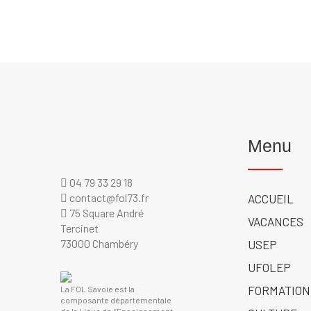
Menu
04 79 33 29 18
contact@fol73.fr
ACCUEIL
75 Square André
VACANCES
Tercinet
73000 Chambéry
USEP
UFOLEP
FORMATION
La FOL Savoie est la
composante départementale
de la Ligue de l’Enseignement