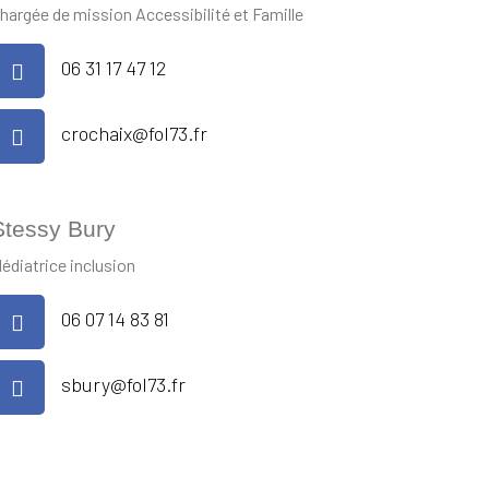
hargée de mission Accessibilité et Famille
06 31 17 47 12
crochaix@fol73.fr
Stessy Bury
édiatrice inclusion
06 07 14 83 81
sbury@fol73.fr