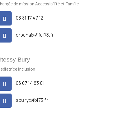
hargée de mission Accessibilité et Famille
06 31 17 47 12
crochaix@fol73.fr
Stessy Bury
édiatrice inclusion
06 07 14 83 81
sbury@fol73.fr