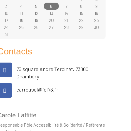
3
4
5
6
7
8
9
10
11
12
13
14
15
16
17
18
19
20
21
22
23
24
25
26
27
28
29
30
31
Contacts
75 square André Tercinet, 73000
Chambéry
carrousel@fol73.fr
arole Laffitte
esponsable Pôle Accessibilité & Solidarité / Référente