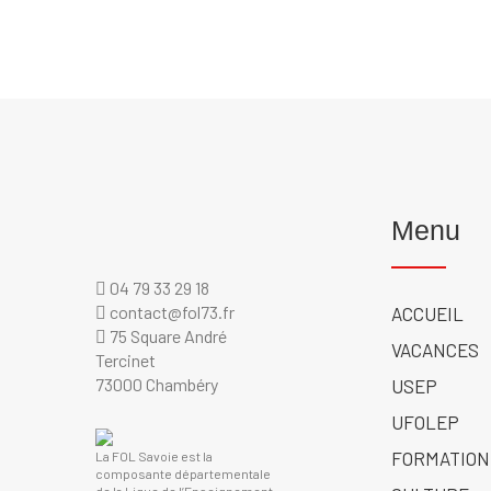
Menu
04 79 33 29 18
contact@fol73.fr
ACCUEIL
75 Square André
VACANCES
Tercinet
73000 Chambéry
USEP
UFOLEP
FORMATION
La FOL Savoie est la
composante départementale
de la Ligue de l’Enseignement