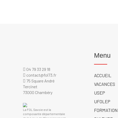
Menu
04 79 33 29 18
contact@fol73.fr
ACCUEIL
75 Square André
VACANCES
Tercinet
73000 Chambéry
USEP
UFOLEP
FORMATION
La FOL Savoie est la
composante départementale
de la Ligue de l’Enseignement