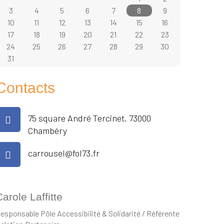
3
4
5
6
7
8
9
10
11
12
13
14
15
16
17
18
19
20
21
22
23
24
25
26
27
28
29
30
31
Contacts
75 square André Tercinet, 73000
Chambéry
carrousel@fol73.fr
arole Laffitte
esponsable Pôle Accessibilité & Solidarité / Référente