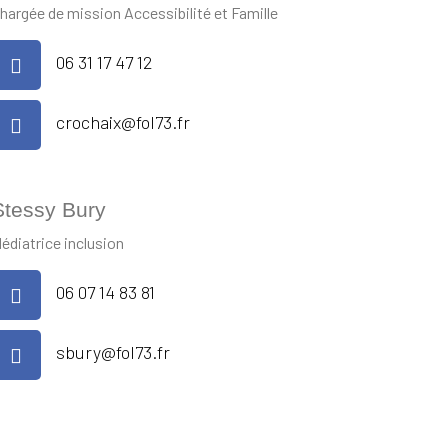
hargée de mission Accessibilité et Famille
06 31 17 47 12
crochaix@fol73.fr
Stessy Bury
édiatrice inclusion
06 07 14 83 81
sbury@fol73.fr