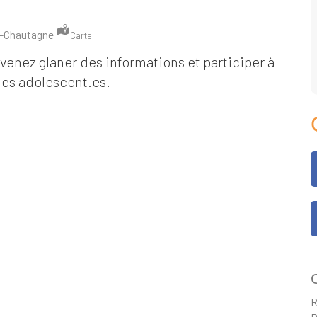
n-Chautagne
Carte
 venez glaner des informations et participer à
des adolescent.es.
C
R