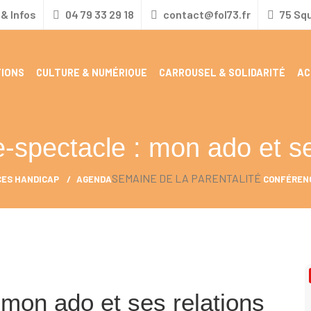
& Infos
04 79 33 29 18
contact@fol73.fr
75 Sq
IONS
CULTURE & NUMÉRIQUE
CARROUSEL & SOLIDARITÉ
AC
LE CARROUSEL PÔLE RESSOURCES HANDICAP
CENTRE D’ACCUEIL POUR LES DEMANDEURS
-spectacle : mon ado et se
SEMAINE DE LA PARENTALITÉ
CES HANDICAP
AGENDA
CONFÉRENC
 mon ado et ses relations