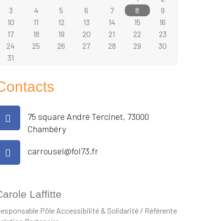
3
4
5
6
7
8
9
10
11
12
13
14
15
16
17
18
19
20
21
22
23
24
25
26
27
28
29
30
31
Contacts
75 square André Tercinet, 73000
Chambéry
carrousel@fol73.fr
arole Laffitte
esponsable Pôle Accessibilité & Solidarité / Référente