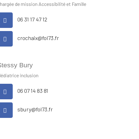
hargée de mission Accessibilité et Famille
06 31 17 47 12
crochaix@fol73.fr
Stessy Bury
édiatrice inclusion
06 07 14 83 81
sbury@fol73.fr