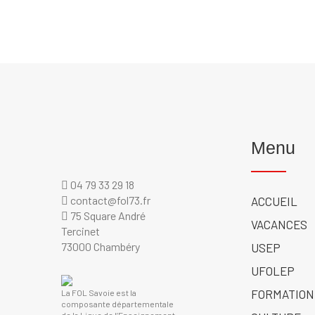
Menu
04 79 33 29 18
contact@fol73.fr
ACCUEIL
75 Square André
VACANCES
Tercinet
73000 Chambéry
USEP
UFOLEP
FORMATION
La FOL Savoie est la
composante départementale
de la Ligue de l’Enseignement